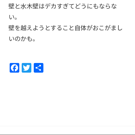
壁と水木壁はデカすぎてどうにもならな
い。
壁を越えようとすること自体がおこがまし
いのかも。
F
T
共
ac
w
有
e
itt
b
er
o
o
k