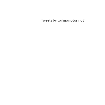
k
Tweets by torimomotorino3