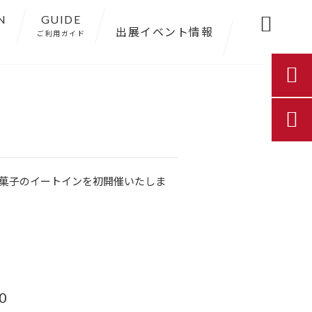
N
GUIDE

出展イベント情報
ご利用ガイド


の和菓子のイートインを初開催いたしま
0