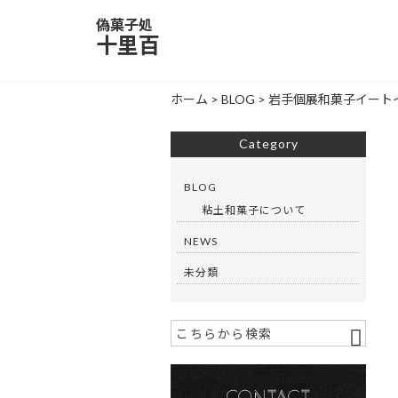
偽菓子処
十里百
ホーム
>
BLOG
>
岩手個展和菓子イート
Category
BLOG
粘土和菓子について
NEWS
未分類