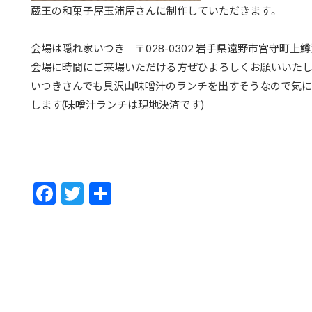
蔵王の和菓子屋玉浦屋さんに制作していただきます。
会場は隠れ家いつき 〒028-0302 岩手県遠野市宮守町上鱒
会場に時間にご来場いただける方ぜひよろしくお願いいたします
いつきさんでも具沢山味噌汁のランチを出すそうなので気
します(味噌汁ランチは現地決済です)
F
T
共
ac
w
有
e
itt
b
er
o
o