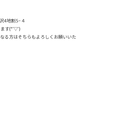
沢4地割5−４
(*’▽’)
になる方はそちらもよろしくお願いいた