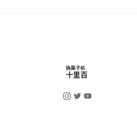
偽菓子処
十里百