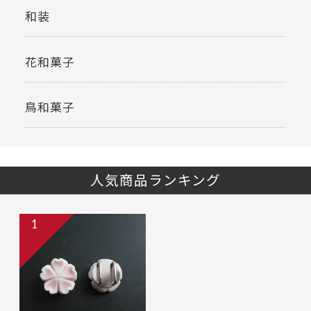
和装
花和菓子
鳥和菓子
人気商品ランキング
1