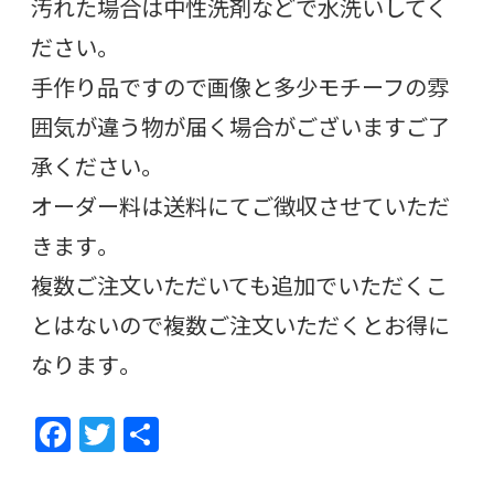
汚れた場合は中性洗剤などで水洗いしてく
ださい。
手作り品ですので画像と多少モチーフの雰
囲気が違う物が届く場合がございますご了
承ください。
オーダー料は送料にてご徴収させていただ
きます。
複数ご注文いただいても追加でいただくこ
とはないので複数ご注文いただくとお得に
なります。
F
T
共
ac
w
有