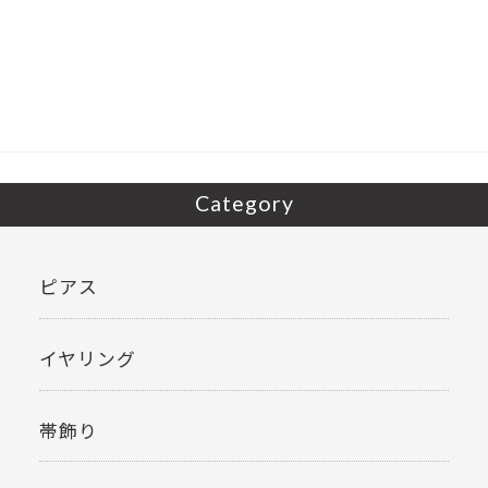
e
itt
b
er
o
o
k
Category
ピアス
イヤリング
帯飾り