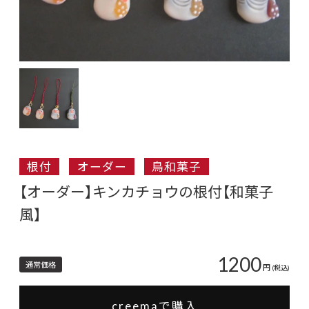
根付
オーダー
鳥和菓子
【オーダー】キンカチョウの根付【和菓子
風】
1200
通常価格
円
(税込)
creemaで購入