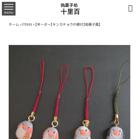
偽菓子処

十里百
menu
ホーム
>
ITEMS
>
【オーダー】キンカチョウの根付【和菓子風】