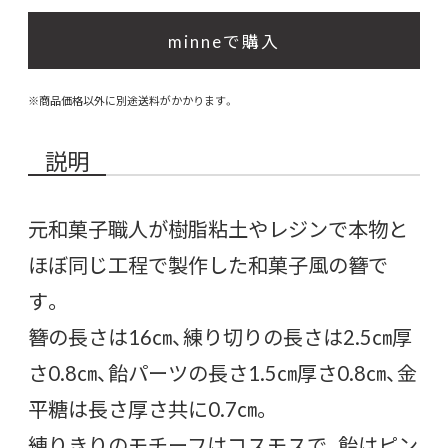
minneで購入
※商品価格以外に別途送料がかかります。
説明
元和菓子職人が樹脂粘土やレジンで本物と
ほぼ同じ工程で製作した和菓子風の簪で
す。
簪の長さは16㎝、練り切りの長さは2.5㎝厚
さ0.8㎝、飴パーツの長さ1.5㎝厚さ0.8㎝、金
平糖は長さ厚さ共に0.7㎝。
練りきりのモチーフはコスモスで、飴はピン