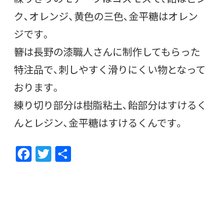
ク、オレンジ、黄色の三色、金平糖はオレン
ジです。
簪は長野の漆職人さんに制作してもらった
特注品で、刺しやすく滑りにくい物となって
おります。
練り切り部分は樹脂粘土、飴部分はすけるく
んとレジン、金平糖はすけるくんです。
F
T
共
ac
w
有
e
itt
b
er
o