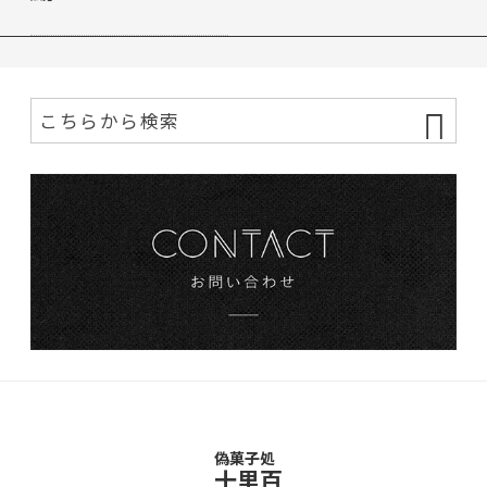
偽菓子処
十里百