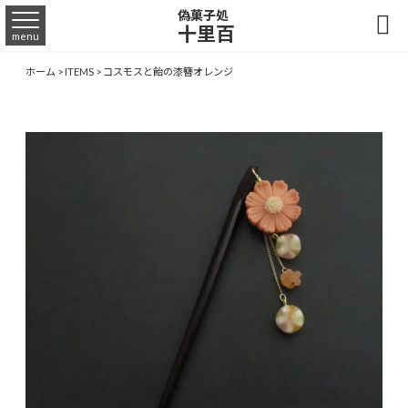
偽菓子処

十里百
menu
ホーム
>
ITEMS
>
コスモスと飴の漆簪オレンジ