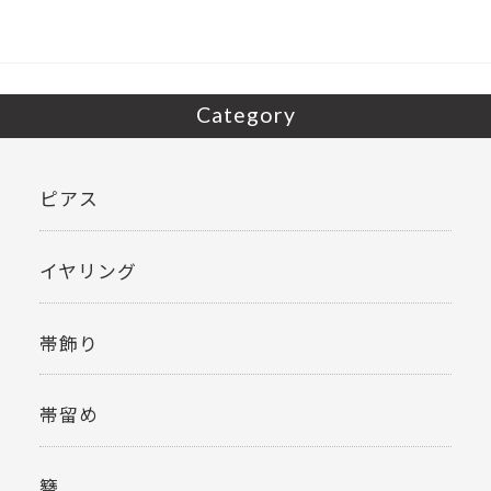
o
k
Category
ピアス
イヤリング
帯飾り
帯留め
簪