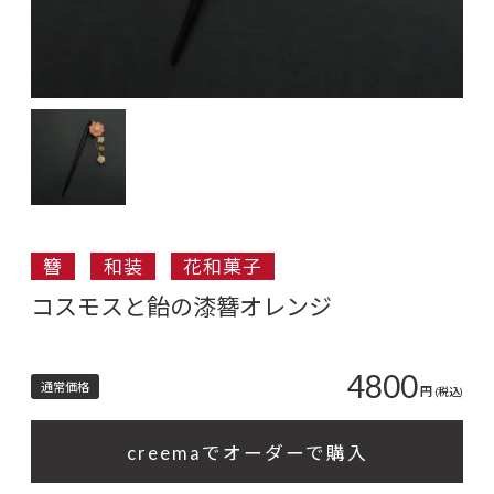
簪
和装
花和菓子
コスモスと飴の漆簪オレンジ
4800
通常価格
円
(税込)
creemaでオーダーで購入