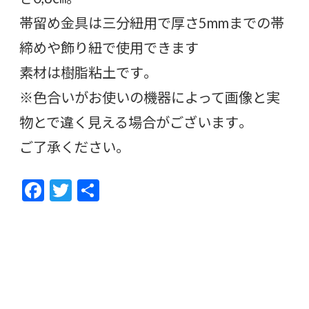
帯留め金具は三分紐用で厚さ5mmまでの帯
締めや飾り紐で使用できます
素材は樹脂粘土です。
※色合いがお使いの機器によって画像と実
物とで違く見える場合がございます。
ご了承ください。
F
T
共
ac
w
有
e
itt
b
er
o
o