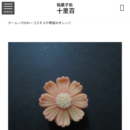
偽菓子処

十里百
menu
ホーム
>
ITEMS
>
コスモスの帯留めオレンジ