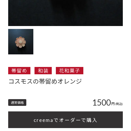
帯留め
和装
花和菓子
コスモスの帯留めオレンジ
1500
通常価格
円
(税込)
creemaでオーダーで購入