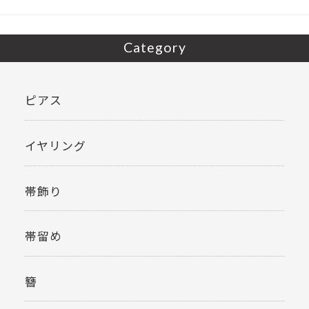
k
Category
ピアス
イヤリング
帯飾り
帯留め
簪