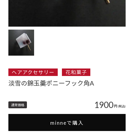
ヘアアクセサリー
花和菓子
淡雪の錦玉羹ポニーフック角A
1900
通常価格
円
(税込)
minneで購入