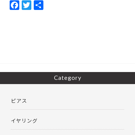
F
T
共
ac
w
有
e
itt
b
er
o
o
k
Category
ピアス
イヤリング