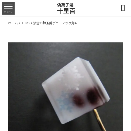
偽菓子処

十里百
menu
ホーム
>
ITEMS
>
淡雪の錦玉羹ポニーフック角A