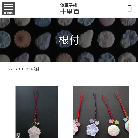
偽菓子処

十里百
menu
根付
ホーム
>
ITEMS
>
根付