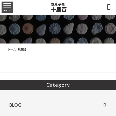
偽菓子処

十里百
menu
ホーム
>
お遍路
Category
BLOG