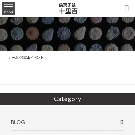
偽菓子処

十里百
menu
ホーム
>
和歌山イベント
Category
BLOG