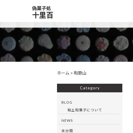
偽菓子処
十里百
ホーム
>
和歌山
Category
BLOG
粘土和菓子について
NEWS
未分類